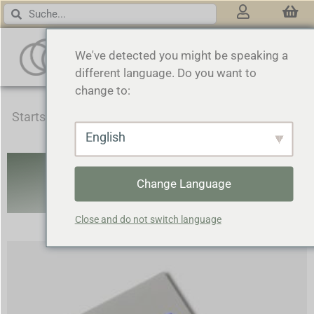
3 RINGS
We've detected you might be speaking a
different language. Do you want to
change to:
Startseite
/
Kosmezeutisch
/ Box & Limitierte Edition
English
BOX & LIMITIERTE
Change Language
AUFLAGE
Close and do not switch language