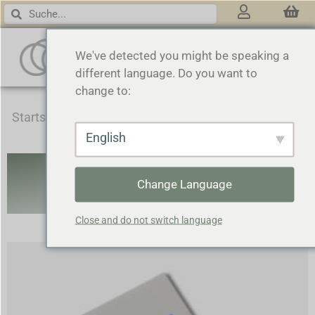
3 RINGS
We've detected you might be speaking a
different language. Do you want to
change to:
Startseite
/
Kosmezeutisch
/ Box & Limitierte Edition
English
BOX & LIMITIERTE
Change Language
AUFLAGE
Close and do not switch language