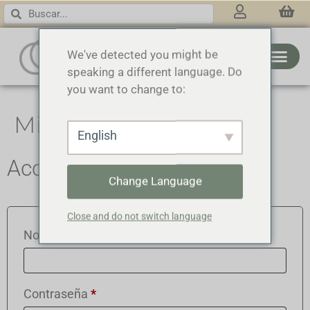
3 RINGS
We've detected you might be
speaking a different language. Do
you want to change to:
Mi Cuenta
English
Acceder
Change Language
Close and do not switch language
Nombre de usuario o correo electrónico
*
Contraseña
*