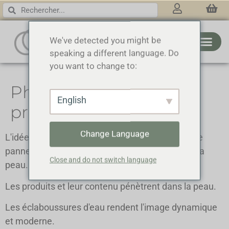
3 RINGS
We've detected you might be
speaking a different language. Do
you want to change to:
Photos artistiques des
English
produits Nescens
Change Language
L'idée derrière les photos des Nescens est que le
panneau découpé représente symboliquement la
Close and do not switch language
peau.
Les produits et leur contenu pénètrent dans la peau.
Les éclaboussures d'eau rendent l'image dynamique
et moderne.