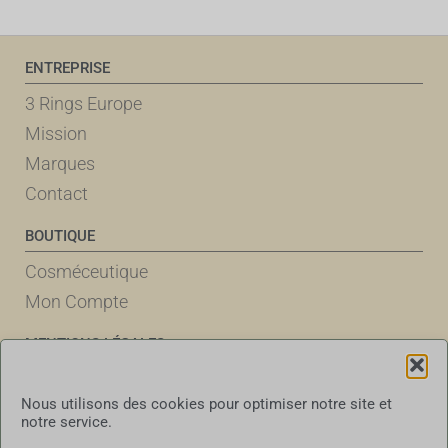
ENTREPRISE
3 Rings Europe
Mission
Marques
Contact
BOUTIQUE
Cosméceutique
Mon Compte
MENTIONS LÉGALES
Politique des Cookies
Nous utilisons des cookies pour optimiser notre site et
Déclaration de Confidentialité
notre service.
Conditions Générales d’Utilisation