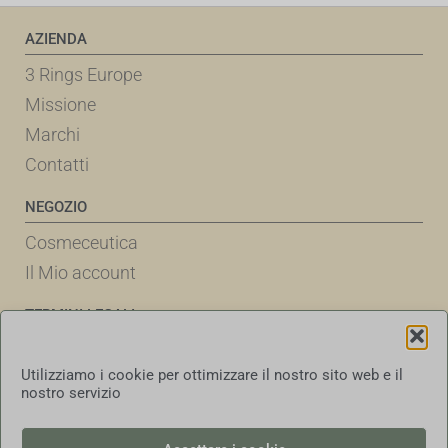
AZIENDA
3 Rings Europe
Missione
Marchi
Contatti
NEGOZIO
Cosmeceutica
Il Mio account
TERMINI LEGALI
Politica dei cookie
Utilizziamo i cookie per ottimizzare il nostro sito web e il
Informativa sulla privacy
nostro servizio
Termini e condizioni d'uso
Esclusione di responsabilità