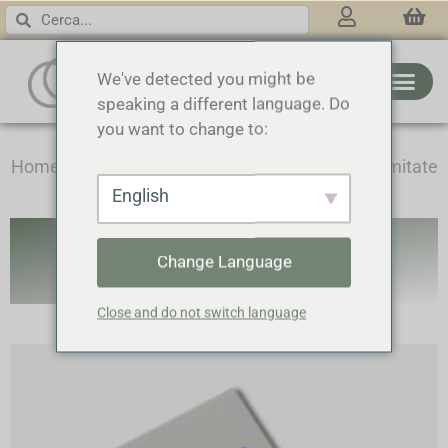
3 RINGS
We've detected you might be
speaking a different language. Do
you want to change to:
Home
/
Cosmeceutica
/ Cofanetti ed Edizioni Limitate
English
COFANETTI ED
Change Language
EDIZIONI LIMITATE
Close and do not switch language