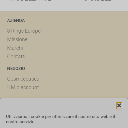
AZIENDA
3 Rings Europe
Missione
Marchi
Contatti
NEGOZIO
Cosmeceutica
Il Mio account
TERMINI LEGALI
Politica dei cookie
Utilizziamo i cookie per ottimizzare il nostro sito web e il
Informativa sulla privacy
nostro servizio
Termini e condizioni d'uso