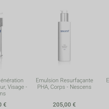
énération
Emulsion Resurfaçante
E
ur, Visage -
PHA, Corps - Nescens
ns
0
€
205,00
€