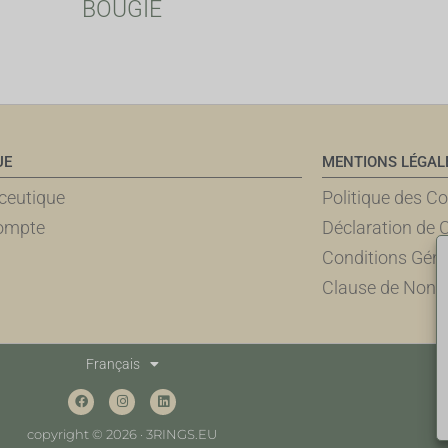
BOUGIE
UE
MENTIONS LÉGAL
eutique
Politique des C
ompte
Déclaration de C
Conditions Génér
Clause de Non-R
Français
copyright © 2026 · 3RINGS.EU