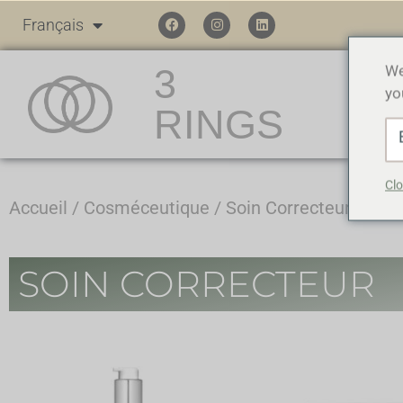
Français
3
We
yo
RINGS
Clo
Accueil
/
Cosméceutique
/ Soin Correcteur
SOIN CORRECTEUR