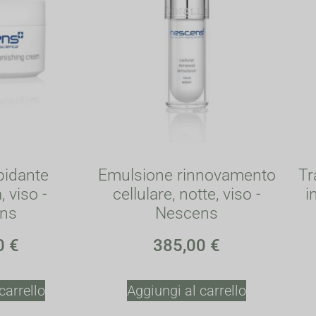
pidante
Emulsione rinnovamento
Tr
, viso -
cellulare, notte, viso -
i
ns
Nescens
0
€
385,00
€
carrello
Aggiungi al carrello