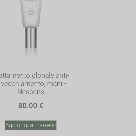
attamento globale anti-
nvecchiamento, mani -
Nescens
80.00
€
Aggiungi al carrello