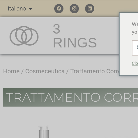
Italiano
3
We
yo
RINGS
Clo
Home
/
Cosmeceutica
/ Trattamento Correttivo
TRATTAMENTO CORR