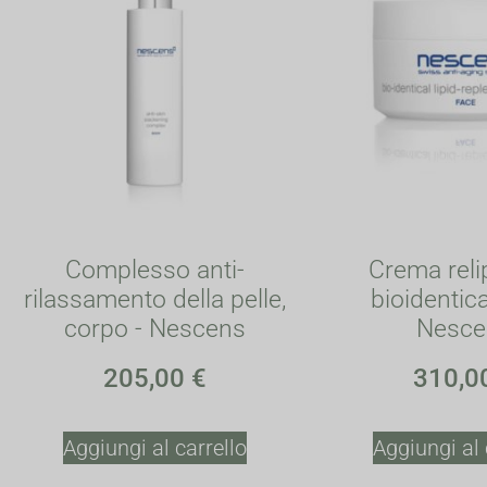
Complesso anti-
Crema reli
rilassamento della pelle,
bioidentica
corpo - Nescens
Nesce
205,00
€
310,0
Aggiungi al carrello
Aggiungi al 