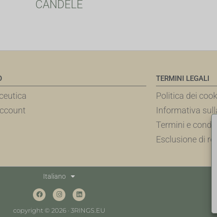
CANDELE
O
TERMINI LEGALI
eutica
Politica dei cook
account
Informativa sull
Termini e condiz
Esclusione di re
Italiano
copyright © 2026 · 3RINGS.EU