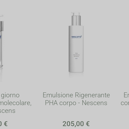
 giorno
Emulsione Rigenerante
E
molecolare,
PHA corpo - Nescens
co
escens
0
€
205,00
€