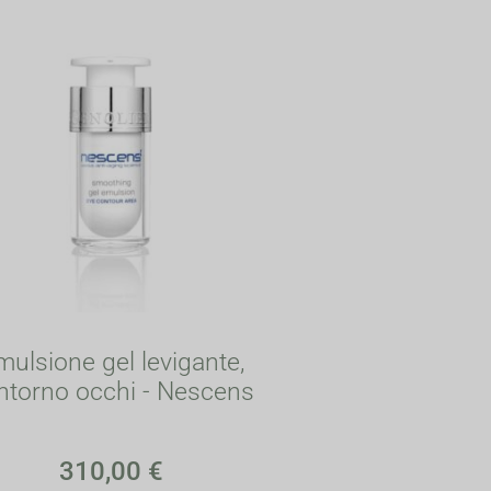
mulsione gel levigante,
ntorno occhi - Nescens
310,00
€