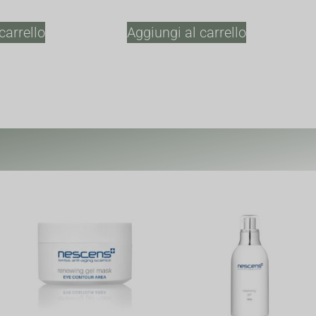
carrello
Aggiungi al carrello