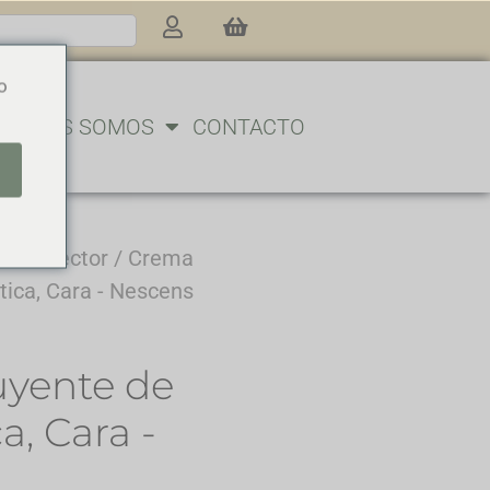
o
UIÉNES SOMOS
CONTACTO
o Corrector
/ Crema
tica, Cara - Nescens
uyente de
a, Cara -