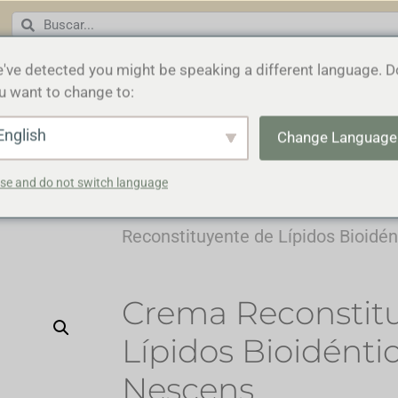
've detected you might be speaking a different language. D
u want to change to:
INICIO
COSMECÉUTICA
BLOG
Q
English
Change Language
se and do not switch language
Inicio
/
Cosmecéutica
/
Tratamient
Reconstituyente de Lípidos Bioidén
Crema Reconstit
Lípidos Bioidéntic
Nescens