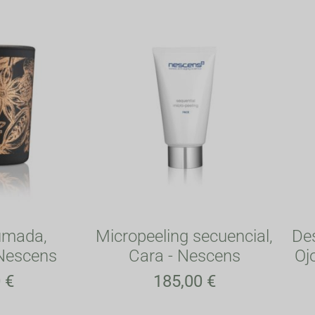
umada,
Micropeeling secuencial,
Des
 Nescens
Cara - Nescens
Oj
0
€
185,00
€