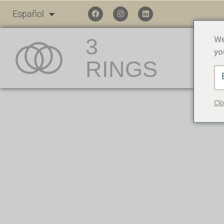
Español
3
We
yo
RINGS
Clo