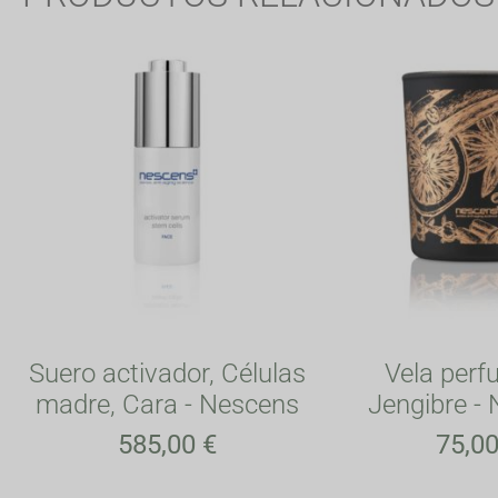
Suero activador, Células
Vela perf
madre, Cara - Nescens
Jengibre -
585,00
€
75,0